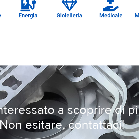
e
Energia
Gioielleria
Medicale
M
nteressato a scoprire di p
Non esitare, contattaci!