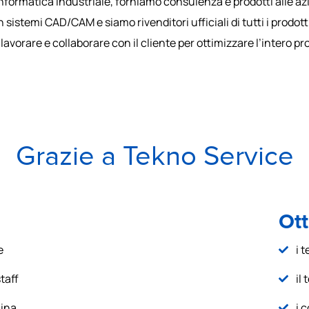
’informatica industriale, forniamo consulenza e prodotti alle azi
n sistemi CAD/CAM e siamo rivenditori ufficiali di tutti i prodo
 lavorare e collaborare con il cliente per ottimizzare l’intero p
Grazie a Tekno Service
Ott
e
i 
taff
il
hina
i c