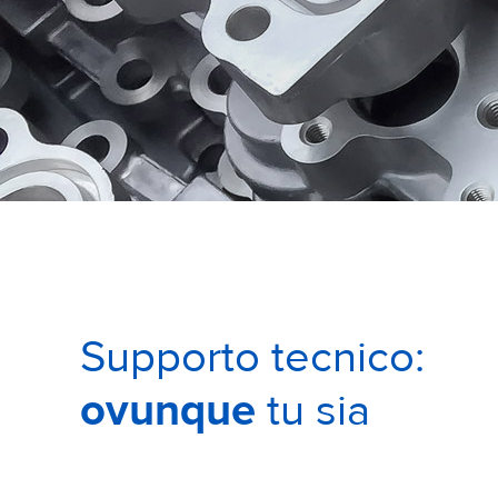
Supporto tecnico:
ovunque
tu sia