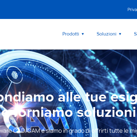
Priva
Prodotti
Soluzioni
S
ondiamo alle tue esi
e forniamo soluzioni
are CAD/CAM e siamo in grado di offrirti tutte le migl