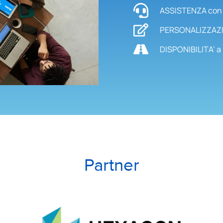
ASSISTENZA con u
PERSONALIZZAZION
DISPONIBILITA’ a 
Partner