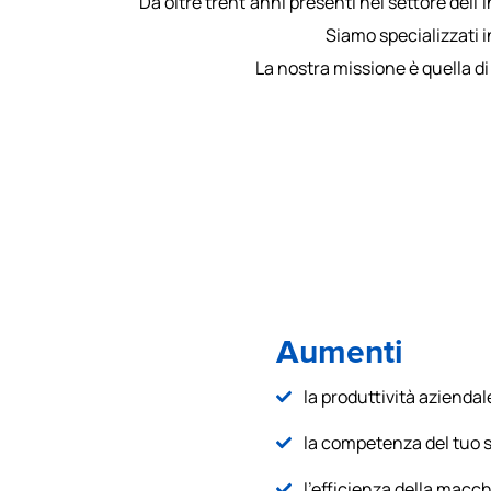
Da oltre trent’anni presenti nel settore dell
Siamo specializzati i
La nostra missione è quella di
Aumenti
la produttività aziendal
la competenza del tuo s
l'efficienza della macc