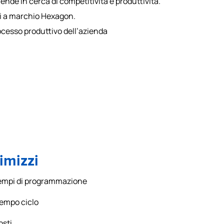
ende in cerca di competitività e produttività.
tti a marchio Hexagon.
rocesso produttivo dell’azienda
imizzi
tempi di programmazione
 tempo ciclo
osti