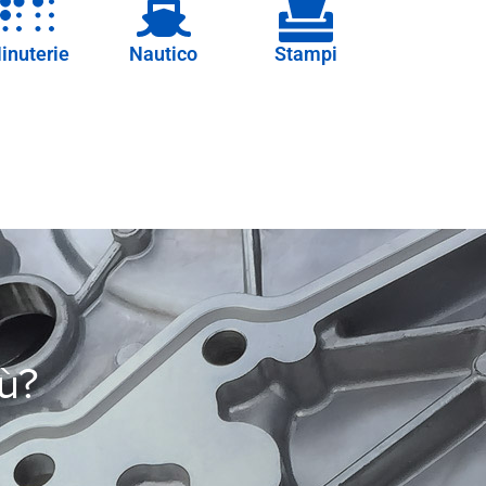
inuterie
Nautico
Stampi
iù?