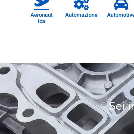
Aeronaut
Automazione
Automotiv
ica
Sei i