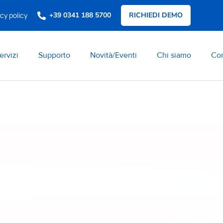
cy policy
+39 0341 188 5700
RICHIEDI DEMO
ervizi
Supporto
Novità/Eventi
Chi siamo
Con