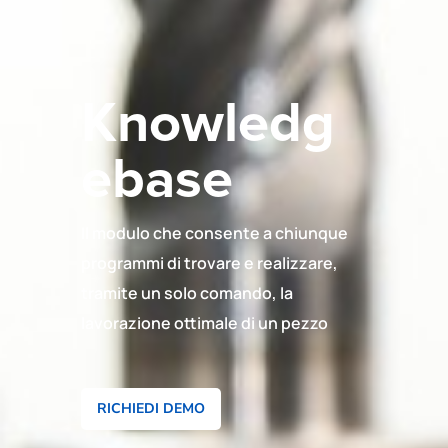
Knowledg
ebase
Il modulo che consente a chiunque
programmi di trovare e realizzare,
tramite un solo comando, la
lavorazione ottimale di un pezzo
RICHIEDI DEMO