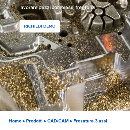
lavorare pezzi complessi freeform
RICHIEDI DEMO
Home
▸ Prodotti ▸
CAD/CAM
▸ Fresatura 3 assi