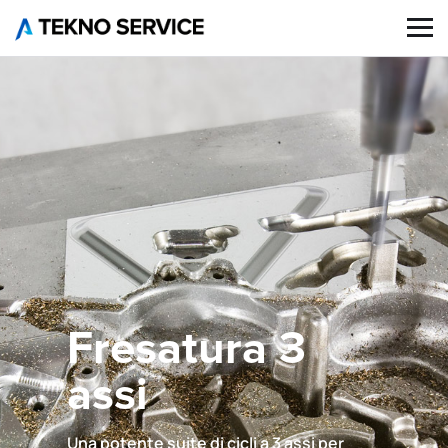
Fresatura 3
assi
Una potente suite di cicli a 3 assi per