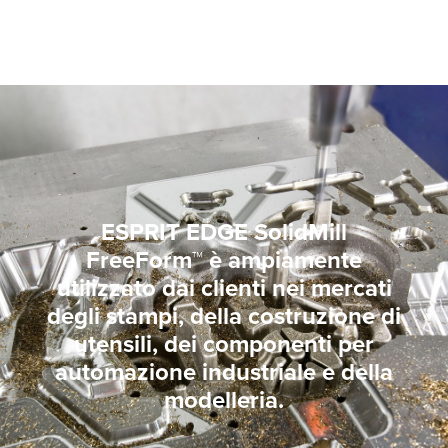
ESPRIT EDGE SolidMill
FreeForm™ è ampiamente
utilizzato dai clienti nei mercati
degli stampi, della costruzione di
utensili, dei componenti per
automazione industriale e della
modelleria.