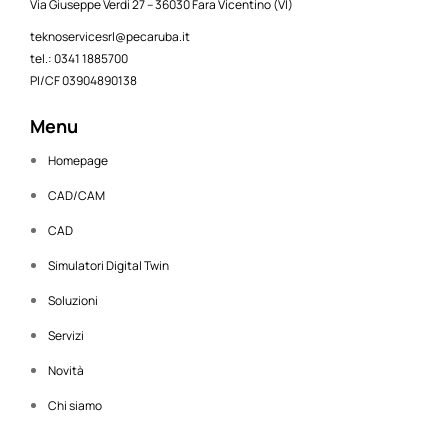
Via Giuseppe Verdi 27 – 36030 Fara Vicentino (VI)
teknoservicesrl@pecaruba.it
tel.: 0341 1885700
PI/CF 03904890138
Menu
Homepage
CAD/CAM
CAD
Simulatori Digital Twin
Soluzioni
Servizi
Novità
Chi siamo